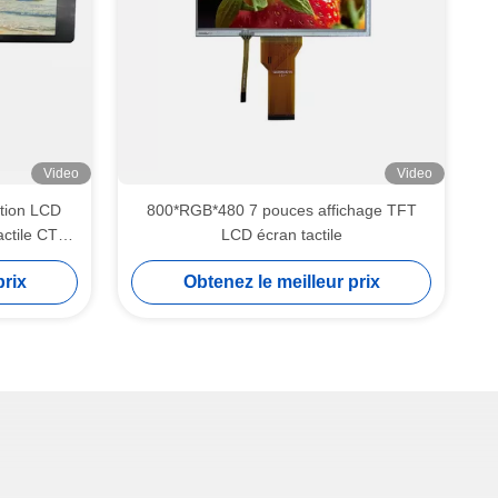
Video
Video
tion LCD
800*RGB*480 7 pouces affichage TFT
ctile CTP
LCD écran tactile
prix
Obtenez le meilleur prix