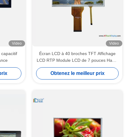
Video
Video
capacitif
Écran LCD à 40 broches TFT Affichage
ance
LCD RTP Module LCD de 7 pouces Haute
luminosité 280cd/m2
prix
Obtenez le meilleur prix