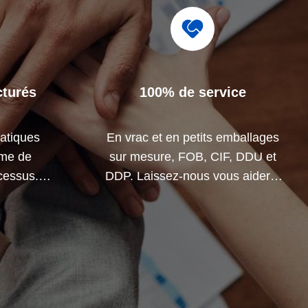
cturés
100% de service
atiques
En vrac et en petits emballages
ème de
sur mesure, FOB, CIF, DDU et
ocessus.
DDP. Laissez-nous vous aider à
 tous les
trouver la meilleure solution pour
au-delà de
toutes vos préoccupations.
.