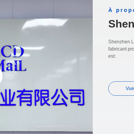
À prop
Shen
Shenzhen LC
fabricant pr
est:
Vue