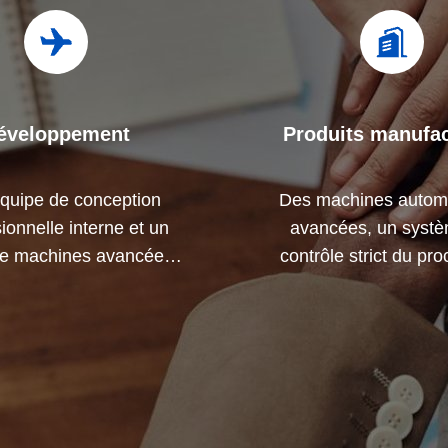
éveloppement
Produits manufa
quipe de conception
Des machines autom
ionnelle interne et un
avancées, un syst
 de machines avancées.
contrôle strict du pr
ouvons coopérer pour
Nous pouvons fabriquer
per les produits dont
terminaux électriques 
ous avez besoin.
votre demande