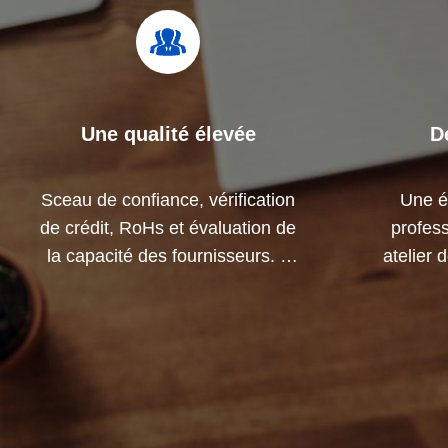
Une qualité élevée
D
Sceau de confiance, vérification
Une é
de crédit, RoHs et évaluation de
profess
la capacité des fournisseurs. Il
atelier
dispose d'un système de
Nous p
contrôle de qualité strict et d'un
dévelop
laboratoire de test professionnel.
v