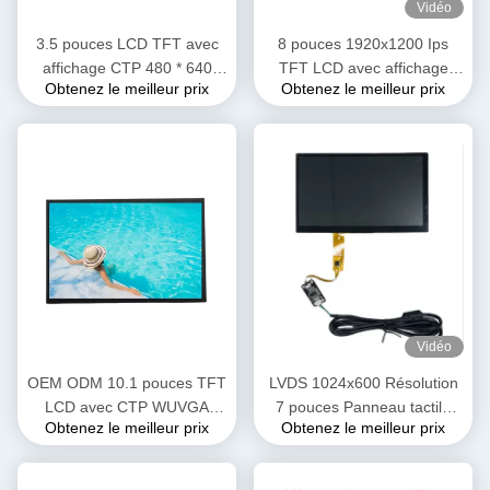
Vidéo
3.5 pouces LCD TFT avec
8 pouces 1920x1200 Ips
affichage CTP 480 * 640
TFT LCD avec affichage
Obtenez le meilleur prix
Obtenez le meilleur prix
interface SPI
CTP 1000 Nits OEM ODM
Vidéo
OEM ODM 10.1 pouces TFT
LVDS 1024x600 Résolution
LCD avec CTP WUVGA
7 pouces Panneau tactile
Obtenez le meilleur prix
Obtenez le meilleur prix
haute résolution 1920 RGB
capacitif avec CTP
X 1200 points