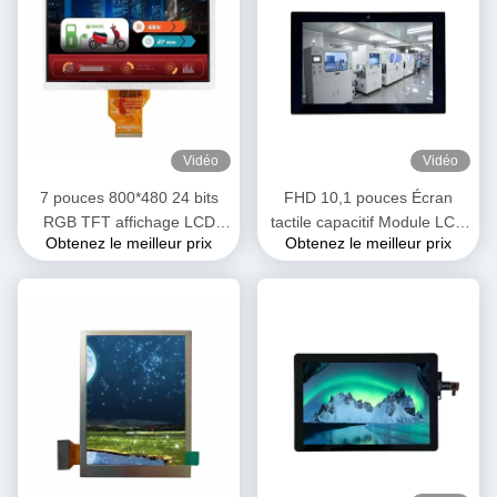
Vidéo
Vidéo
7 pouces 800*480 24 bits
FHD 10,1 pouces Écran
RGB TFT affichage LCD
tactile capacitif Module LCD
Obtenez le meilleur prix
Obtenez le meilleur prix
avec CTP pour l' application
IPS Vue CTP 1920*1200
à domicile