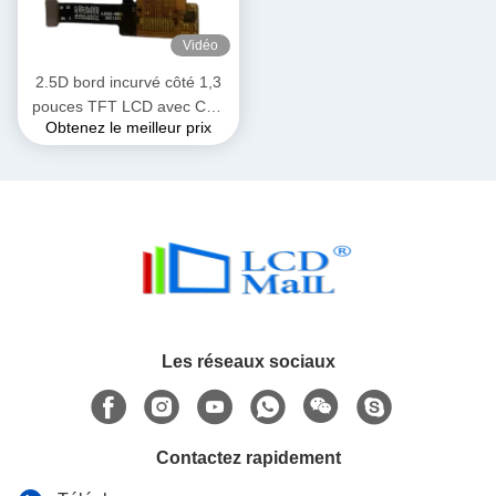
Vidéo
2.5D bord incurvé côté 1,3
pouces TFT LCD avec CTP
Obtenez le meilleur prix
240 * 240 SPI Interface tout
angle de vue 16 PIN FPC
Les réseaux sociaux
Contactez rapidement