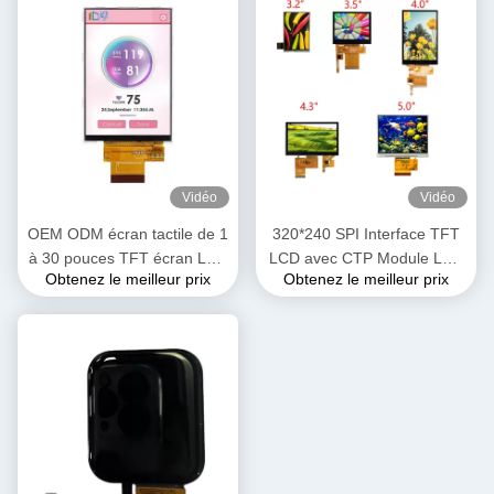
Vidéo
Vidéo
OEM ODM écran tactile de 1
320*240 SPI Interface TFT
à 30 pouces TFT écran LCD
LCD avec CTP Module LCD
Obtenez le meilleur prix
Obtenez le meilleur prix
Panneau d'affichage Pixel
personnalisé de 3,0/3,2/3,5
Pitch 0,111 * 0,111 mm
pouces