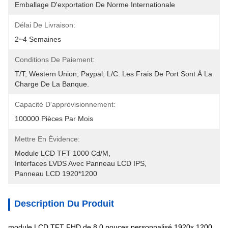
Emballage D'exportation De Norme Internationale
Délai De Livraison:
2~4 Semaines
Conditions De Paiement:
T/T; Western Union; Paypal; L/C. Les Frais De Port Sont À La 
Charge De La Banque.
Capacité D'approvisionnement:
100000 Pièces Par Mois
Mettre En Évidence:
Module LCD TFT 1000 Cd/m
, 
Interfaces LVDS Avec Panneau LCD IPS
, 
Panneau LCD 1920*1200
Description Du Produit
module LCD TFT FHD de 8,0 pouces personnalisé 1920x 1200