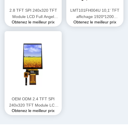
2.8 TFT SPI 240x320 TFT
LMT101FH004U 10,1' TFT
Module LCD Full Angel
affichage 1920*1200
Obtenez le meilleur prix
Obtenez le meilleur prix
QVGA BOE Écran LCD
Affichage LCD haute
luminosité 700 nits
OEM ODM 2.4 TFT SPI
240x320 TFT Module LCD
Obtenez le meilleur prix
Affichage avec l'interface SPI
/ MPU / RGB