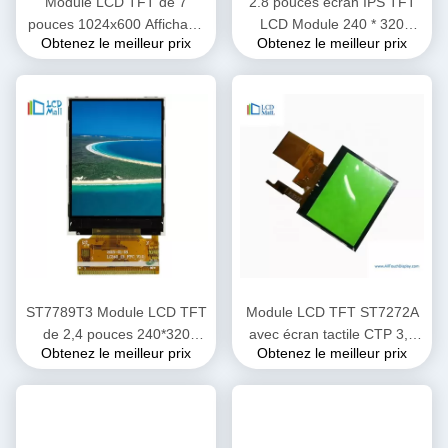
Module LCD TFT de 7
2.8 pouces écran IPS TFT
pouces 1024x600 Affichage
LCD Module 240 * 320
Obtenez le meilleur prix
Obtenez le meilleur prix
pour automobile avec CPT
Transmissif OEM ODM
Touch IPS Grand angle de
vue
ST7789T3 Module LCD TFT
Module LCD TFT ST7272A
de 2,4 pouces 240*320
avec écran tactile CTP 3,5
Obtenez le meilleur prix
Obtenez le meilleur prix
Résolution 40 PIN
pouces Interface RVB
480cd/M2