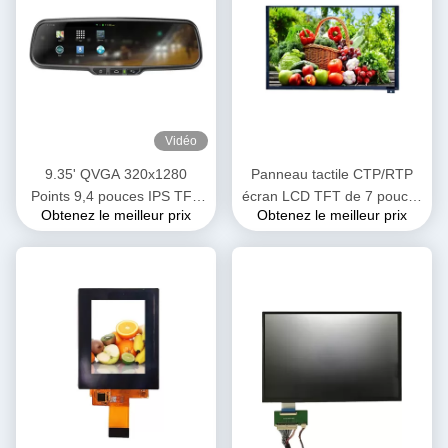
Vidéo
9.35' QVGA 320x1280
Panneau tactile CTP/RTP
Points 9,4 pouces IPS TFT
écran LCD TFT de 7 pouces
Obtenez le meilleur prix
Obtenez le meilleur prix
Module LCD MIPI Affichage
900 nits
d'interface