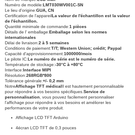
Numéro de modèle:
LMT030WV001C-SN
Le lieu d'origine:
GUA, CN
Certification de l'appareil
La valeur de l'échantillon est la valeur
de l'échantillon.
Quantité minimale de commande:
1 pièces
Détails de l' emballage:
Emballage selon les normes
internationales
Délai de livraison:
2 à 5 semaines
Conditions de paiement:
T/T; Western Union; crédit; Paypal
Capacité d'approvisionnement:
1000000/mois
Le pilote IC:
Le numéro de série est le numéro de série.
Température de stockage:
-30°C à +80°C
Interface:
Interface MIPI
Résolution:
268RGB*800
Tolérance générale:
+/- 0,2 mm
Notre
Affichage TFT médical
Il est hautement personnalisable
pour répondre à vos besoins spécifiques.
Service de
personnalisation
, vous pouvez facilement personnaliser
l'affichage pour répondre à vos besoins et améliorer les
performances de votre produit.
Affichage LCD TFT Arduino
4écran LCD TFT de 0,3 pouces