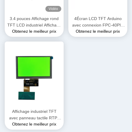
Vidéo
3.4 pouces Affichage rond
4Écran LCD TFT Arduino
TFT LCD industriel Affichage
avec connexion FPC-40PIN
Obtenez le meilleur prix
Obtenez le meilleur prix
TFT 800x800 points Pour
250cd/M2 luminosité
appareil portatif
Affichage industriel TFT
avec panneau tactile RTP /
Obtenez le meilleur prix
CTP personnalisé