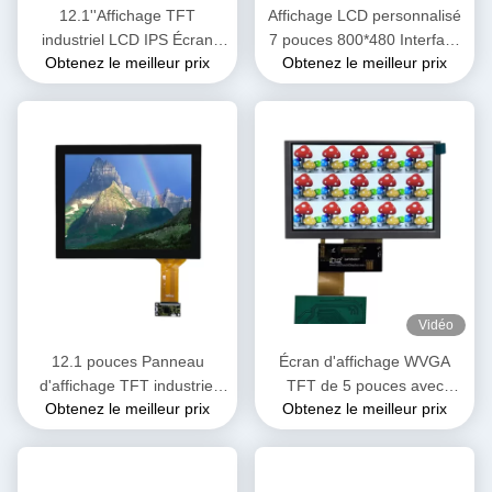
12.1''Affichage TFT
Affichage LCD personnalisé
industriel LCD IPS Écran
7 pouces 800*480 Interface
Obtenez le meilleur prix
Obtenez le meilleur prix
tactile capacitif 1024 x 768
RGB transmise 350cd
pixels
Vidéo
12.1 pouces Panneau
Écran d'affichage WVGA
d'affichage TFT industriel
TFT de 5 pouces avec
Obtenez le meilleur prix
Obtenez le meilleur prix
1024 * 768 pixels 425 Nit
connecteur FPC à interface
Haute luminosité
RVB