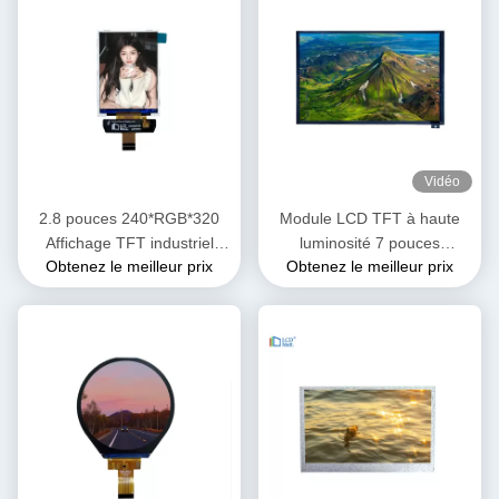
Vidéo
2.8 pouces 240*RGB*320
Module LCD TFT à haute
Affichage TFT industriel
luminosité 7 pouces
Obtenez le meilleur prix
Obtenez le meilleur prix
écran tactile Module
Affichage IPS 1800 Nits
d'affichage LCD 250cd/M2
1024x600