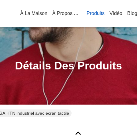
À La Maison
À Propos De Nous
Produits
Vidéo
Blo
Détails Des Produits
A HTN industriel avec écran tactile