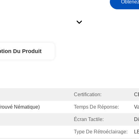
Obtenez
ption Du Produit
Certification:
C
Trouvé Nématique)
Temps De Réponse:
Va
Écran Tactile:
Di
Type De Rétroéclairage:
LE