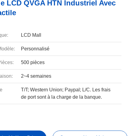
ge LCD QVGA HTN Industriel Avec
ctile
que:
LCD Mall
odèle:
Personnalisé
ièces:
500 pièces
aison:
2~4 semaines
e
T/T; Western Union; Paypal; L/C. Les frais
de port sont à la charge de la banque.