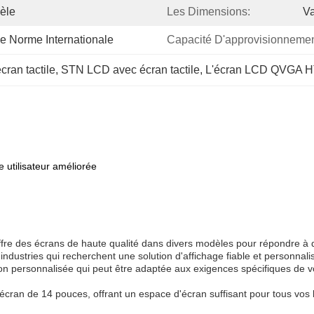
èle
Les Dimensions:
Va
e Norme Internationale
Capacité D'approvisionnemen
ran tactile
, 
STN LCD avec écran tactile
, 
L'écran LCD QVGA 
 utilisateur améliorée
e des écrans de haute qualité dans divers modèles pour répondre à diffé
ndustries qui recherchent une solution d'affichage fiable et personnali
n personnalisée qui peut être adaptée aux exigences spécifiques de vot
ran de 14 pouces, offrant un espace d'écran suffisant pour tous vos be