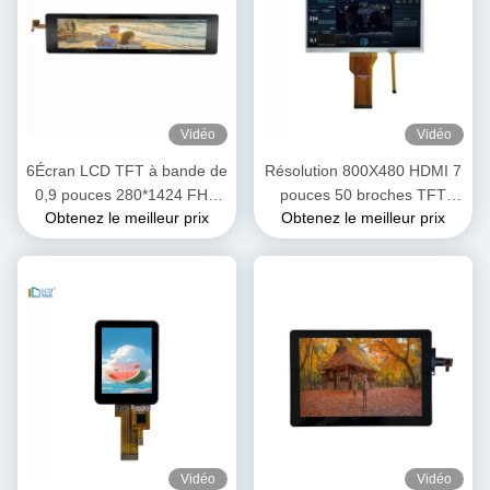
Vidéo
Vidéo
6Écran LCD TFT à bande de
Résolution 800X480 HDMI 7
0,9 pouces 280*1424 FHD
pouces 50 broches TFT
Obtenez le meilleur prix
Obtenez le meilleur prix
Résolution Interface MIPI
affichage LCD RGB Interface
FPC
Vidéo
Vidéo