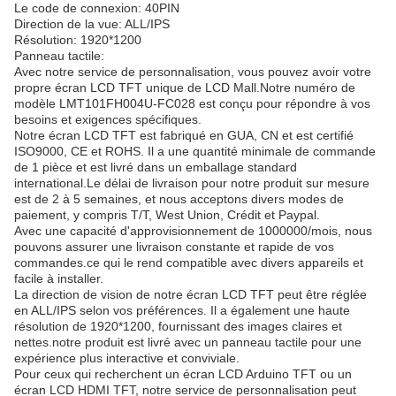
Le code de connexion: 40PIN
Direction de la vue: ALL/IPS
Résolution: 1920*1200
Panneau tactile:
Avec notre service de personnalisation, vous pouvez avoir votre
propre écran LCD TFT unique de LCD Mall.Notre numéro de
modèle LMT101FH004U-FC028 est conçu pour répondre à vos
besoins et exigences spécifiques.
Notre écran LCD TFT est fabriqué en GUA, CN et est certifié
ISO9000, CE et ROHS. Il a une quantité minimale de commande
de 1 pièce et est livré dans un emballage standard
international.Le délai de livraison pour notre produit sur mesure
est de 2 à 5 semaines, et nous acceptons divers modes de
paiement, y compris T/T, West Union, Crédit et Paypal.
Avec une capacité d'approvisionnement de 1000000/mois, nous
pouvons assurer une livraison constante et rapide de vos
commandes.ce qui le rend compatible avec divers appareils et
facile à installer.
La direction de vision de notre écran LCD TFT peut être réglée
en ALL/IPS selon vos préférences. Il a également une haute
résolution de 1920*1200, fournissant des images claires et
nettes.notre produit est livré avec un panneau tactile pour une
expérience plus interactive et conviviale.
Pour ceux qui recherchent un écran LCD Arduino TFT ou un
écran LCD HDMI TFT, notre service de personnalisation peut