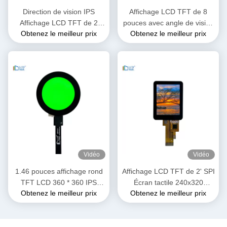
Direction de vision IPS
Affichage LCD TFT de 8
Affichage LCD TFT de 2
pouces avec angle de vision
Obtenez le meilleur prix
Obtenez le meilleur prix
pouces avec interface
de 1920*1200 FHD
SPI3/4
Vidéo
Vidéo
1.46 pouces affichage rond
Affichage LCD TFT de 2' SPI
TFT LCD 360 * 360 IPS
Écran tactile 240x320
Obtenez le meilleur prix
Obtenez le meilleur prix
Montrer le module LCD de la
Résolution ST7789 Interface
montre
SPI