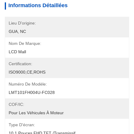
Informations Détaillées
Lieu D'origine:
GUA, NC
Nom De Marque:
LCD Mall
Certification:
ISO9000,CE,ROHS
Numéro De Modèle:
LMT101FH004U-FC028
COF/IC:
Pour Les Véhicules À Moteur
Type D'écran:
10.1 Pouces FHD TFT /transmissif