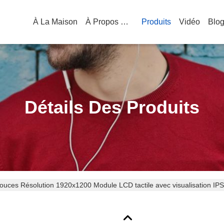
À La Maison
À Propos De Nous
Produits
Vidéo
Blo
Détails Des Produits
ouces Résolution 1920x1200 Module LCD tactile avec visualisation IP