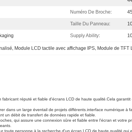
4
Numéro De Broche:
4
Taille Du Panneau:
1
ckaging
Supply Ability:
1
nalisé
, 
Module LCD tactile avec affichage IPS
, 
Module de TFT L
bricant réputé et fiable d'écrans LCD de haute qualité.Cela garantit 
rer dans un large éventail de projets différents.interface numérique à
nt un débit de transfert de données rapide et fiable.
es, qui assure une connexion sûre et fiable entre l'écran et votre pro
eants.
 toute personne à la recherche d'un écran LCD de haute qualité qui est