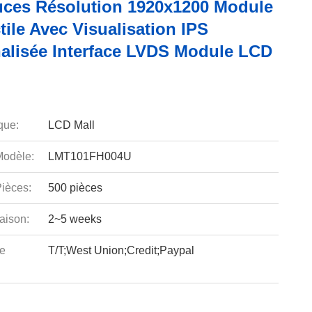
uces Résolution 1920x1200 Module
ile Avec Visualisation IPS
alisée Interface LVDS Module LCD
que:
LCD Mall
odèle:
LMT101FH004U
ièces:
500 pièces
aison:
2~5 weeks
e
T/T;West Union;Credit;Paypal