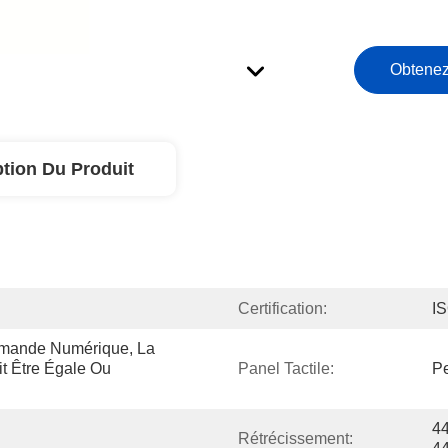
Obtenez
ption Du Produit
Certification:
I
mande Numérique, La 
t Être Égale Ou 
Panel Tactile:
Pe
44
Rétrécissement: