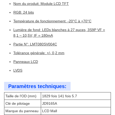
Nom du produit: Module LCD TFT
RGB: 24 bits
Température de fonctionnement: -20°C à +70°C
Lumière de fond: LEDs blanches à 27 puces, 3S9P VF =
8,1 ~ 10,5V; IF = 180mA
Partie N°: LMT080SV004C
Tolérance générale: +/- 0,2 mm
Panneaux LCD
LVDS
Paramètres techniques:
Taille de l'OD (mm)
1829 fois 141 fois 5.7
Clé de pilotage
JD9165A
Marque du panneau
LCD Mall