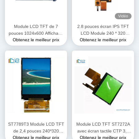
Vidéo
Module LCD TFT de 7
2.8 pouces écran IPS TFT
pouces 1024x600 Affichage
LCD Module 240 * 320
Obtenez le meilleur prix
Obtenez le meilleur prix
pour automobile avec CPT
Transmissif OEM ODM
Touch IPS Grand angle de
vue
ST7789T3 Module LCD TFT
Module LCD TFT ST7272A
de 2,4 pouces 240*320
avec écran tactile CTP 3,5
Obtenez le meilleur prix
Obtenez le meilleur prix
Résolution 40 PIN
pouces Interface RVB