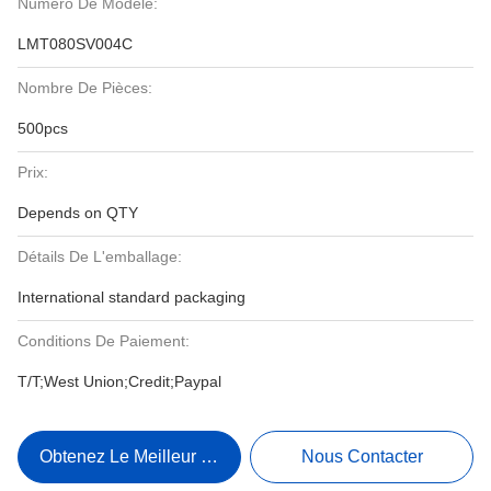
Numéro De Modèle:
LMT080SV004C
Nombre De Pièces:
500pcs
Prix:
Depends on QTY
Détails De L'emballage:
International standard packaging
Conditions De Paiement:
T/T;West Union;Credit;Paypal
Obtenez Le Meilleur Prix
Nous Contacter