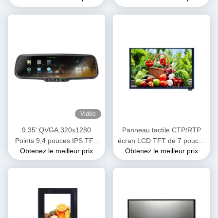
480cd/M2
Vidéo
9.35' QVGA 320x1280
Panneau tactile CTP/RTP
Points 9,4 pouces IPS TFT
écran LCD TFT de 7 pouces
Obtenez le meilleur prix
Obtenez le meilleur prix
Module LCD MIPI Affichage
900 nits
d'interface