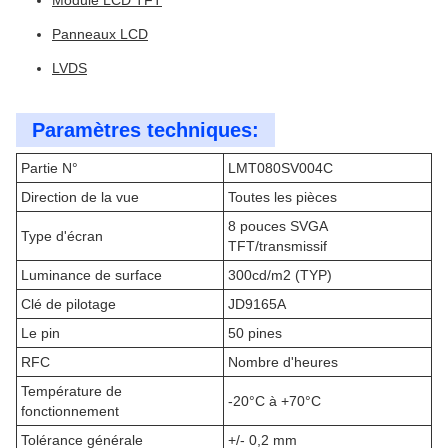
Module LCD TFT
Panneaux LCD
LVDS
Paramètres techniques:
Partie N°
LMT080SV004C
Direction de la vue
Toutes les pièces
8 pouces SVGA
Type d'écran
TFT/transmissif
Luminance de surface
300cd/m2 (TYP)
Clé de pilotage
JD9165A
Le pin
50 pines
RFC
Nombre d'heures
Température de
-20°C à +70°C
fonctionnement
Tolérance générale
+/- 0,2 mm