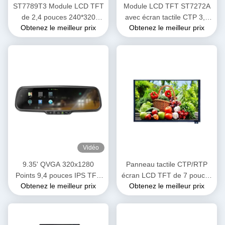
ST7789T3 Module LCD TFT
Module LCD TFT ST7272A
de 2,4 pouces 240*320
avec écran tactile CTP 3,5
Obtenez le meilleur prix
Obtenez le meilleur prix
Résolution 40 PIN
pouces Interface RVB
480cd/M2
Vidéo
9.35' QVGA 320x1280
Panneau tactile CTP/RTP
Points 9,4 pouces IPS TFT
écran LCD TFT de 7 pouces
Obtenez le meilleur prix
Obtenez le meilleur prix
Module LCD MIPI Affichage
900 nits
d'interface