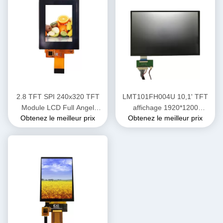
2.8 TFT SPI 240x320 TFT
LMT101FH004U 10,1' TFT
Module LCD Full Angel
affichage 1920*1200
Obtenez le meilleur prix
Obtenez le meilleur prix
QVGA BOE Écran LCD
Affichage LCD haute
luminosité 700 nits