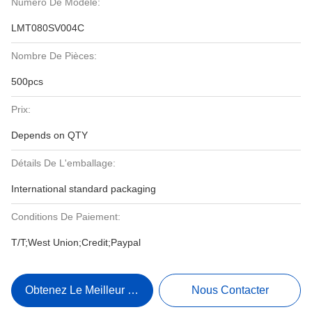
Numéro De Modèle:
LMT080SV004C
Nombre De Pièces:
500pcs
Prix:
Depends on QTY
Détails De L'emballage:
International standard packaging
Conditions De Paiement:
T/T;West Union;Credit;Paypal
Obtenez Le Meilleur Prix
Nous Contacter