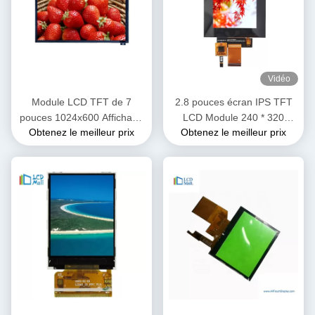
Vidéo
Module LCD TFT de 7
2.8 pouces écran IPS TFT
pouces 1024x600 Affichage
LCD Module 240 * 320
Obtenez le meilleur prix
Obtenez le meilleur prix
pour automobile avec CPT
Transmissif OEM ODM
Touch IPS Grand angle de
vue