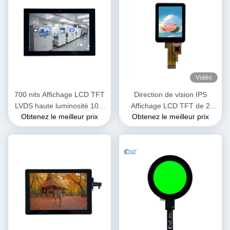
Vidéo
700 nits Affichage LCD TFT
Direction de vision IPS
LVDS haute luminosité 10,1
Affichage LCD TFT de 2
Obtenez le meilleur prix
Obtenez le meilleur prix
pouces OEM ODM
pouces avec interface
1920x1200
SPI3/4