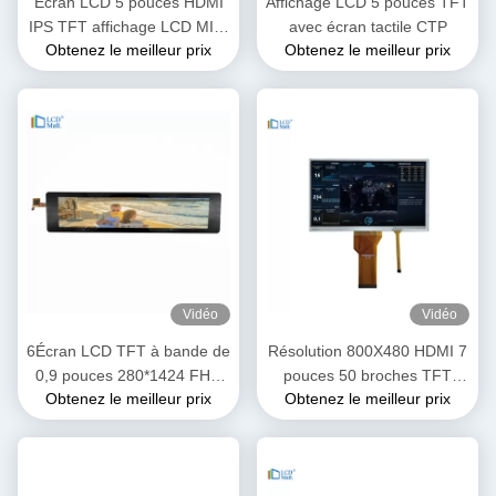
Écran LCD 5 pouces HDMI
Affichage LCD 5 pouces TFT
IPS TFT affichage LCD MIPI
avec écran tactile CTP
Obtenez le meilleur prix
Obtenez le meilleur prix
4L
Vidéo
Vidéo
6Écran LCD TFT à bande de
Résolution 800X480 HDMI 7
0,9 pouces 280*1424 FHD
pouces 50 broches TFT
Obtenez le meilleur prix
Obtenez le meilleur prix
Résolution Interface MIPI
affichage LCD RGB Interface
FPC