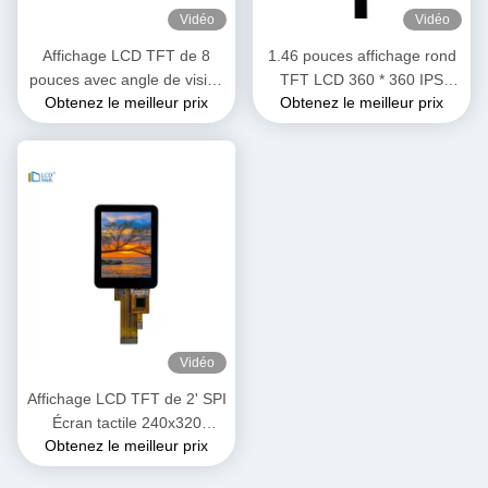
Vidéo
Vidéo
Affichage LCD TFT de 8
1.46 pouces affichage rond
pouces avec angle de vision
TFT LCD 360 * 360 IPS
Obtenez le meilleur prix
Obtenez le meilleur prix
de 1920*1200 FHD
Montrer le module LCD de la
montre
Vidéo
Affichage LCD TFT de 2' SPI
Écran tactile 240x320
Obtenez le meilleur prix
Résolution ST7789 Interface
SPI