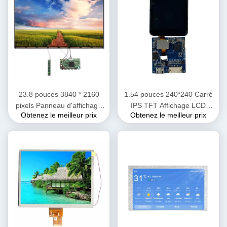
23.8 pouces 3840 * 2160
1.54 pouces 240*240 Carré
pixels Panneau d'affichage
IPS TFT Affichage LCD
Obtenez le meilleur prix
Obtenez le meilleur prix
LCD TFT pour écran de
personnalisé 350nits
bureau Affichage matrice
Luminosité
active à cristaux liquides