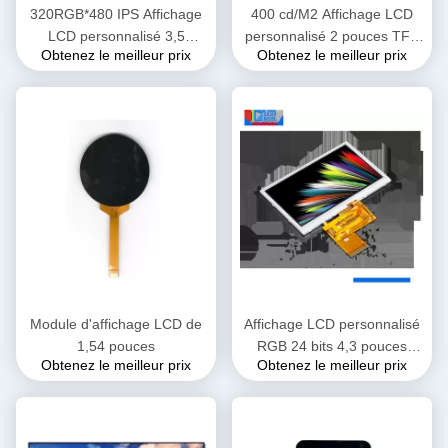
320RGB*480 IPS Affichage
400 cd/M2 Affichage LCD
LCD personnalisé 3,5
personnalisé 2 pouces TFT
Obtenez le meilleur prix
Obtenez le meilleur prix
pouces 350cd/M2
SPI 240x320 SPI3/4
Luminosité
Interface de ligne
Module d'affichage LCD de
Affichage LCD personnalisé
1,54 pouces
RGB 24 bits 4,3 pouces
Obtenez le meilleur prix
Obtenez le meilleur prix
Couleur TFT écran tactile
550cd