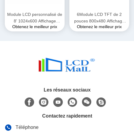
Module LCD personnalisé de
6Module LCD TFT de 2
8' 1024x600 Affichage
pouces 800x480 Affichage
Obtenez le meilleur prix
Obtenez le meilleur prix
500cd/M2 sans TSP
LCD personnalisé OEM
ODM
Les réseaux sociaux
Contactez rapidement
Téléphone