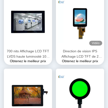
Vidéo
700 nits Affichage LCD TFT
Direction de vision IPS
LVDS haute luminosité 10,1
Affichage LCD TFT de 2
Obtenez le meilleur prix
Obtenez le meilleur prix
pouces OEM ODM
pouces avec interface
1920x1200
SPI3/4