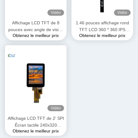
Vidéo
Vidéo
Affichage LCD TFT de 8
1.46 pouces affichage rond
pouces avec angle de vision
TFT LCD 360 * 360 IPS
Obtenez le meilleur prix
Obtenez le meilleur prix
de 1920*1200 FHD
Montrer le module LCD de la
montre
Vidéo
Affichage LCD TFT de 2' SPI
Écran tactile 240x320
Obtenez le meilleur prix
Résolution ST7789 Interface