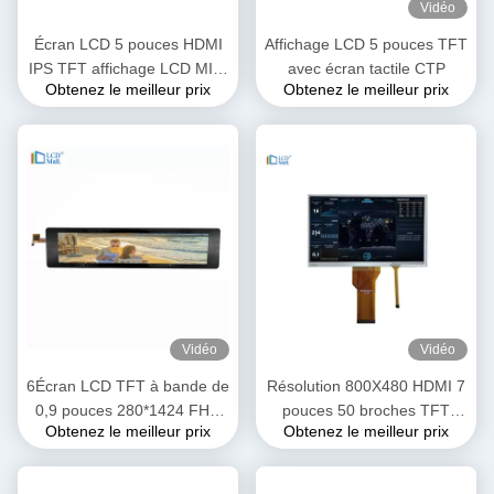
Vidéo
Écran LCD 5 pouces HDMI
Affichage LCD 5 pouces TFT
IPS TFT affichage LCD MIPI
avec écran tactile CTP
Obtenez le meilleur prix
Obtenez le meilleur prix
4L
Vidéo
Vidéo
6Écran LCD TFT à bande de
Résolution 800X480 HDMI 7
0,9 pouces 280*1424 FHD
pouces 50 broches TFT
Obtenez le meilleur prix
Obtenez le meilleur prix
Résolution Interface MIPI
affichage LCD RGB Interface
FPC