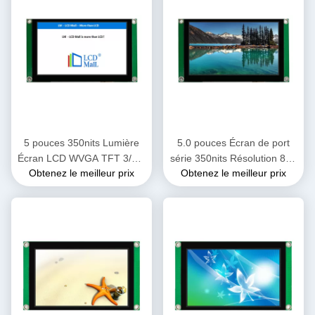
5 pouces 350nits Lumière
5.0 pouces Écran de port
Écran LCD WVGA TFT 3/4 L
série 350nits Résolution 800
Obtenez le meilleur prix
Obtenez le meilleur prix
Interface SPI avec CTP
* 480 Modules LCD TFT
Compatibles avec Aduno /
Raspberry Pi