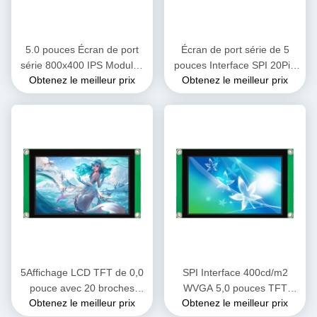
5.0 pouces Écran de port
Écran de port série de 5
série 800x400 IPS Modules
pouces Interface SPI 20Pin
Obtenez le meilleur prix
Obtenez le meilleur prix
LCD TFT Compatible avec
LCM Écran d'affichage
X86
LMT050WV008C-PZ015
5Affichage LCD TFT de 0,0
SPI Interface 400cd/m2
pouce avec 20 broches
WVGA 5,0 pouces TFT
Obtenez le meilleur prix
Obtenez le meilleur prix
Interface SPI 800*480
Écran de port série