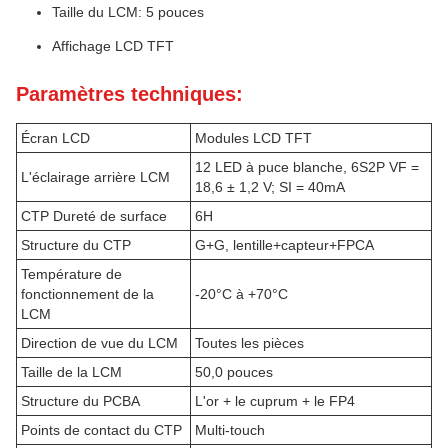
Taille du LCM: 5 pouces
Affichage LCD TFT
Paramètres techniques:
Écran LCD
Modules LCD TFT
12 LED à puce blanche, 6S2P VF =
L'éclairage arrière LCM
18,6 ± 1,2 V; SI = 40mA
CTP Dureté de surface
6H
Structure du CTP
G+G, lentille+capteur+FPCA
Température de
fonctionnement de la
-20°C à +70°C
LCM
Direction de vue du LCM
Toutes les pièces
Taille de la LCM
50,0 pouces
Structure du PCBA
L'or + le cuprum + le FP4
Points de contact du CTP
Multi-touch