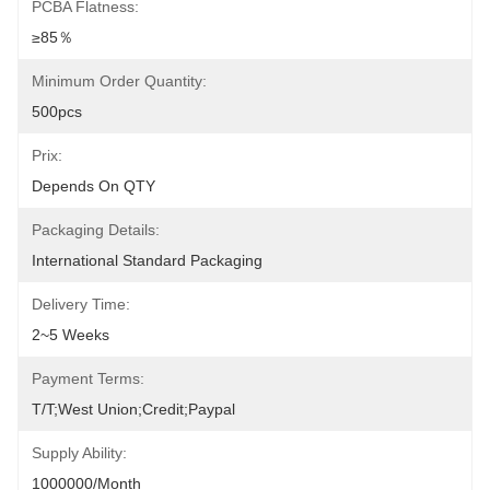
PCBA Flatness:
≥85％
Minimum Order Quantity:
500pcs
Prix:
Depends On QTY
Packaging Details:
International Standard Packaging
Delivery Time:
2~5 Weeks
Payment Terms:
T/T;West Union;Credit;Paypal
Supply Ability:
1000000/month