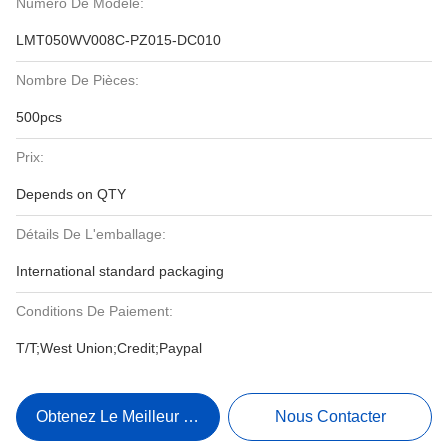
Numéro De Modèle:
LMT050WV008C-PZ015-DC010
Nombre De Pièces:
500pcs
Prix:
Depends on QTY
Détails De L'emballage:
International standard packaging
Conditions De Paiement:
T/T;West Union;Credit;Paypal
Obtenez Le Meilleur Prix
Nous Contacter