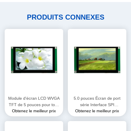
PRODUITS CONNEXES
Module d'écran LCD WVGA
5.0 pouces Écran de port
TFT de 5 pouces pour tous
série Interface SPI
Obtenez le meilleur prix
Obtenez le meilleur prix
les microcontrôleurs tels que
800*RGB*480 Résolution
Aduno/Raspberry
TFT Modules LCD avec CTP
Pi/SMT32/ESP32/C8051/
etc.