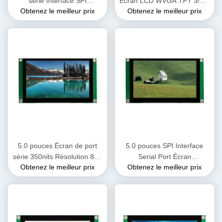
série Interface SPI
Écran LCD WVGA TFT 3/4 L
Obtenez le meilleur prix
Obtenez le meilleur prix
800*RGB*480 Résolution
Interface SPI avec CTP
TFT Modules LCD avec CTP
5.0 pouces Écran de port
5.0 pouces SPI Interface
série 350nits Résolution 800
Serial Port Écran
Obtenez le meilleur prix
Obtenez le meilleur prix
* 480 Modules LCD TFT
800*RGB*480 400cd/m2
Compatibles avec Aduno /
Modules LCD TFT avec CTP
Raspberry Pi