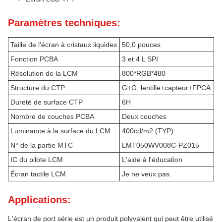
Paramètres techniques:
Taille de l'écran à cristaux liquides
50,0 pouces
Fonction PCBA
3 et 4 L SPI
Résolution de la LCM
800*RGB*480
Structure du CTP
G+G, lentille+capteur+FPCA
Dureté de surface CTP
6H
Nombre de couches PCBA
Deux couches
Luminance à la surface du LCM
400cd/m2 (TYP)
N° de la partie MTC
LMT050WV008C-PZ015
IC du pilote LCM
L'aide à l'éducation
Écran tactile LCM
Je ne veux pas.
Applications:
L'écran de port série est un produit polyvalent qui peut être utilisé