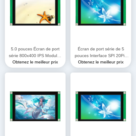
5.0 pouces Écran de port
Écran de port série de 5
série 800x400 IPS Modules
pouces Interface SPI 20Pin
Obtenez le meilleur prix
Obtenez le meilleur prix
LCD TFT Compatible avec
LCM Écran d'affichage
X86
LMT050WV008C-PZ015