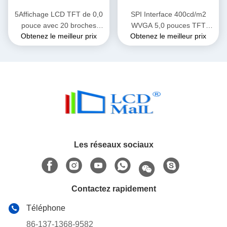
5Affichage LCD TFT de 0,0
SPI Interface 400cd/m2
pouce avec 20 broches
WVGA 5,0 pouces TFT
Obtenez le meilleur prix
Obtenez le meilleur prix
Interface SPI 800*480
Écran de port série
LT7381 Écran de port série
Compatible avec
IC du pilote
Windows/Linux/Raspberry Pi
Les réseaux sociaux
Contactez rapidement
Téléphone
86-137-1368-9582