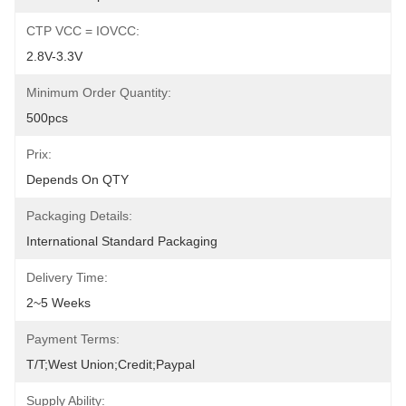
CTP VCC = IOVCC:
2.8V-3.3V
Minimum Order Quantity:
500pcs
Prix:
Depends On QTY
Packaging Details:
International Standard Packaging
Delivery Time:
2~5 Weeks
Payment Terms:
T/T;West Union;Credit;Paypal
Supply Ability: