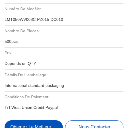
Numéro De Modèle:
LMT050WV008C-PZ015-DC010
Nombre De Pièces:
500pcs
Prix:
Depends on QTY
Détails De L'emballage:
International standard packaging
Conditions De Paiement:
T/T;West Union;Credit;Paypal
Obtenez Le Meilleur Prix
Nous Contacter