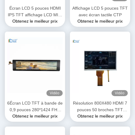
Écran LCD 5 pouces HDMI
Affichage LCD 5 pouces TFT
IPS TFT affichage LCD MIPI
avec écran tactile CTP
Obtenez le meilleur prix
Obtenez le meilleur prix
4L
Vidéo
Vidéo
6Écran LCD TFT à bande de
Résolution 800X480 HDMI 7
0,9 pouces 280*1424 FHD
pouces 50 broches TFT
Obtenez le meilleur prix
Obtenez le meilleur prix
Résolution Interface MIPI
affichage LCD RGB Interface
FPC