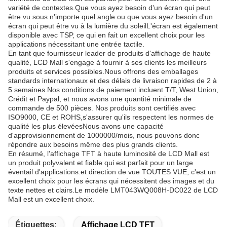
variété de contextes.Que vous ayez besoin d'un écran qui peut
être vu sous n'importe quel angle ou que vous ayez besoin d'un
écran qui peut être vu à la lumière du soleilL'écran est également
disponible avec TSP, ce qui en fait un excellent choix pour les
applications nécessitant une entrée tactile.
En tant que fournisseur leader de produits d'affichage de haute
qualité, LCD Mall s'engage à fournir à ses clients les meilleurs
produits et services possibles.Nous offrons des emballages
standards internationaux et des délais de livraison rapides de 2 à
5 semaines.Nos conditions de paiement incluent T/T, West Union,
Crédit et Paypal, et nous avons une quantité minimale de
commande de 500 pièces. Nos produits sont certifiés avec
ISO9000, CE et ROHS,s'assurer qu'ils respectent les normes de
qualité les plus élevéesNous avons une capacité
d'approvisionnement de 1000000/mois, nous pouvons donc
répondre aux besoins même des plus grands clients.
En résumé, l'affichage TFT à haute luminosité de LCD Mall est
un produit polyvalent et fiable qui est parfait pour un large
éventail d'applications.et direction de vue TOUTES VUE, c'est un
excellent choix pour les écrans qui nécessitent des images et du
texte nettes et clairs.Le modèle LMT043WQ008H-DC022 de LCD
Mall est un excellent choix.
Étiquettes:
Affichage LCD TFT