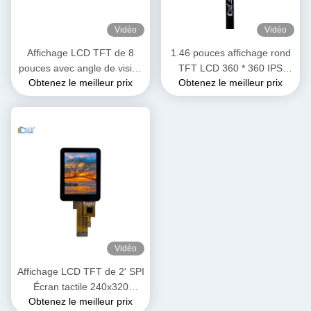
Vidéo
Vidéo
Affichage LCD TFT de 8
1.46 pouces affichage rond
pouces avec angle de vision
TFT LCD 360 * 360 IPS
Obtenez le meilleur prix
Obtenez le meilleur prix
de 1920*1200 FHD
Montrer le module LCD de la
montre
Vidéo
Affichage LCD TFT de 2' SPI
Écran tactile 240x320
Obtenez le meilleur prix
Résolution ST7789 Interface