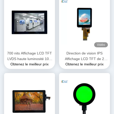
Vidéo
700 nits Affichage LCD TFT
Direction de vision IPS
LVDS haute luminosité 10,1
Affichage LCD TFT de 2
Obtenez le meilleur prix
Obtenez le meilleur prix
pouces OEM ODM
pouces avec interface
1920x1200
SPI3/4