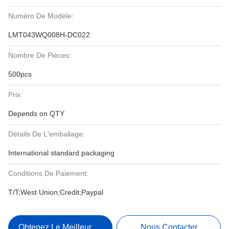
Numéro De Modèle:
LMT043WQ008H-DC022
Nombre De Pièces:
500pcs
Prix:
Depends on QTY
Détails De L'emballage:
International standard packaging
Conditions De Paiement:
T/T;West Union;Credit;Paypal
Obtenez Le Meilleur Prix
Nous Contacter