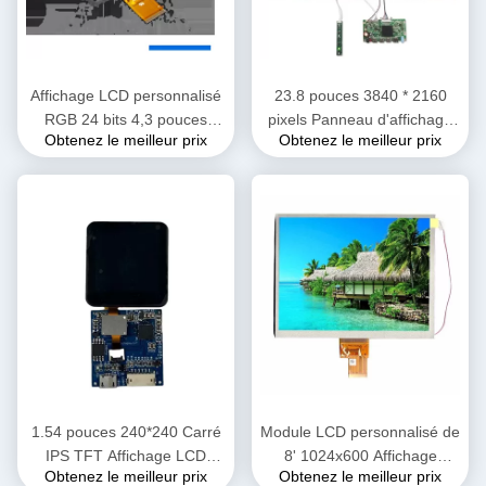
Affichage LCD personnalisé
23.8 pouces 3840 * 2160
RGB 24 bits 4,3 pouces
pixels Panneau d'affichage
Obtenez le meilleur prix
Obtenez le meilleur prix
Couleur TFT écran tactile
LCD TFT pour écran de
550cd
bureau Affichage matrice
active à cristaux liquides
1.54 pouces 240*240 Carré
Module LCD personnalisé de
IPS TFT Affichage LCD
8' 1024x600 Affichage
Obtenez le meilleur prix
Obtenez le meilleur prix
personnalisé 350nits
500cd/M2 sans TSP