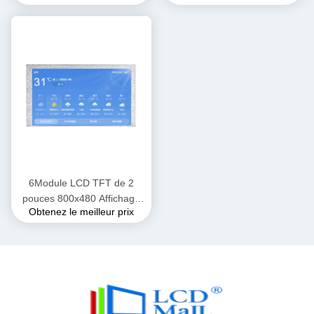
Luminosité
6Module LCD TFT de 2
pouces 800x480 Affichage
Obtenez le meilleur prix
LCD personnalisé OEM
ODM