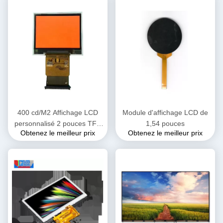
tactile
400 cd/M2 Affichage LCD
Module d'affichage LCD de
personnalisé 2 pouces TFT
1,54 pouces
Obtenez le meilleur prix
Obtenez le meilleur prix
SPI 240x320 SPI3/4
Interface de ligne