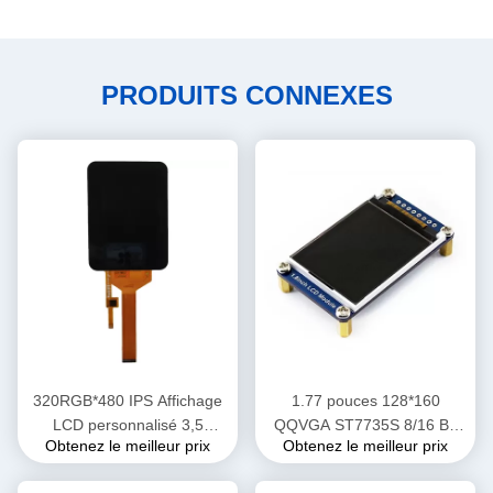
PRODUITS CONNEXES
320RGB*480 IPS Affichage
1.77 pouces 128*160
LCD personnalisé 3,5
QQVGA ST7735S 8/16 Bit
Obtenez le meilleur prix
Obtenez le meilleur prix
pouces 350cd/M2
MCU Interface TFT Module
Luminosité
d'écran LCD avec écran