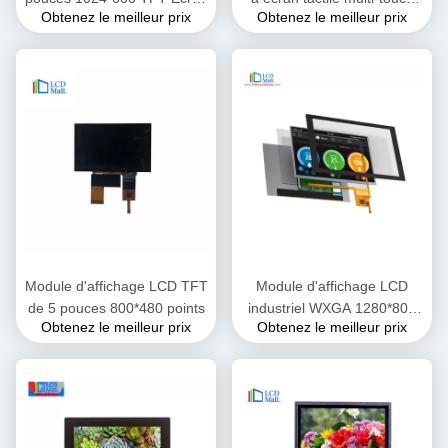
Obtenez le meilleur prix
Obtenez le meilleur prix
LCD RGB Interface 24 bits
240*320
Module d'affichage LCD TFT
Module d'affichage LCD
de 5 pouces 800*480 points
industriel WXGA 1280*800
Obtenez le meilleur prix
Obtenez le meilleur prix
TFT 8 pouces Interface MIPI