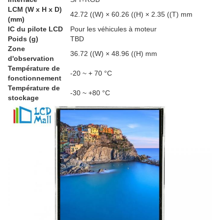
LCM (W x H x D)
42.72 ((W) × 60.26 ((H) × 2.35 ((T) mm
(mm)
IC du pilote LCD
Pour les véhicules à moteur
Poids (g)
TBD
Zone
36.72 ((W) × 48.96 ((H) mm
d'observation
Température de
-20 ~ + 70 °C
fonctionnement
Température de
-30 ~ +80 °C
stockage