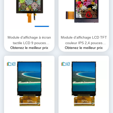
Module d'affichage à écran
Module d'affichage LCD TFT
tactile LCD 9 pouces
couleur IPS 2,4 pouces
Obtenez le meilleur prix
Obtenez le meilleur prix
Panneau LCD 1280*240 40
Toutes les directions de
broches
vision 240 * 320 DOTS