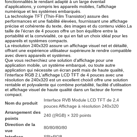
fonctionnalités.le rendant adapté à un large éventail
d'applications, y compris les appareils mobiles, l'affichage
numérique et les systèmes embarqués.
La technologie TFT (Thin-Film Transistor) assure des
performances et une fiabilité élevées, fournissant une affichage
précise et cohérente du texte, des images et du contenu vidéo.La
taille de l'écran de 4 pouces offre un bon équilibre entre la
portabilité et la convivialité, ce qui en fait un choix idéal pour les
appareils et systèmes compacts.
La résolution 240x320 assure un affichage visuel net et détaillé,
offrant une expérience utilisateur supérieure.le rendre compatible
avec divers appareils et systèmes.
Que vous recherchiez une solution d'affichage pour une
application mobile, un système embarqué, ou toute autre
application qui nécessite un écran petit mais de haute qualité,
l'interface RGB 2.L'affichage LCD TFT de 4 pouces avec une
résolution de 240x320 est un excellent choixIl offre une solution
rentable et polyvalente qui combine portabilité, facilité d'utilisation
et affichage visuel de haute qualité dans un facteur de forme
compact.
Interface RVB Module LCD TFT de 2,4
Nom du produit
pouces Affichage à résolution 240x320
Arrangement des
240 ((RGB) × 320 points
points
Direction de la
80/80/80/80
vue
Interface
SPI+RGB