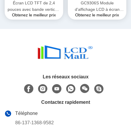
Écran LCD TFT de 2,4
GC9306S Module
pouces avec bande verticale
d'affichage LCD à écran
Obtenez le meilleur prix
Obtenez le meilleur prix
RGB ST7789V
tactile de 2,4 pouces QVGA
TFT LCD 200cd
Les réseaux sociaux
Contactez rapidement
Téléphone
86-137-1368-9582