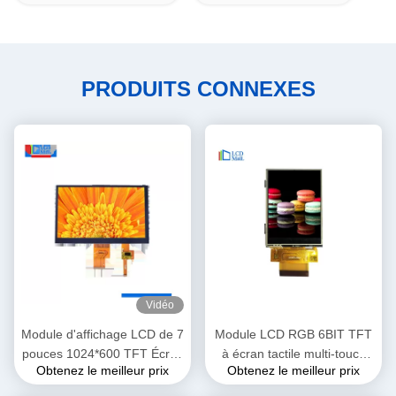
PRODUITS CONNEXES
Vidéo
Module d'affichage LCD de 7
Module LCD RGB 6BIT TFT
pouces 1024*600 TFT Écran
à écran tactile multi-touch
Obtenez le meilleur prix
Obtenez le meilleur prix
LCD RGB Interface 24 bits
240*320