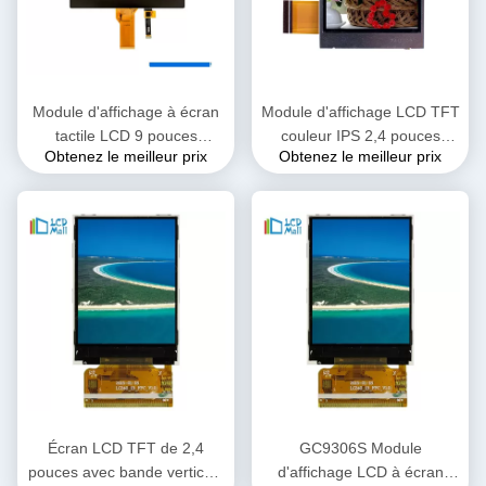
Module d'affichage à écran
Module d'affichage LCD TFT
tactile LCD 9 pouces
couleur IPS 2,4 pouces
Obtenez le meilleur prix
Obtenez le meilleur prix
Panneau LCD 1280*240 40
Toutes les directions de
broches
vision 240 * 320 DOTS
Écran LCD TFT de 2,4
GC9306S Module
pouces avec bande verticale
d'affichage LCD à écran