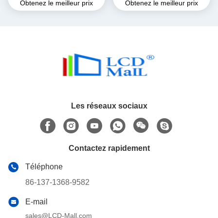
Obtenez le meilleur prix
Obtenez le meilleur prix
RGB ST7789V
tactile de 2,4 pouces QVGA
TFT LCD 200cd
Les réseaux sociaux
Contactez rapidement
Téléphone
86-137-1368-9582
E-mail
sales@LCD-Mall.com