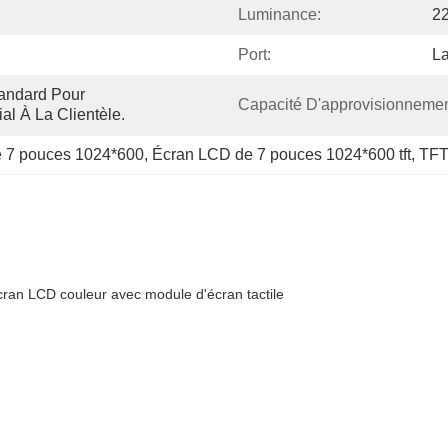
Luminance:
2
Port:
La
andard Pour 
Capacité D'approvisionnemen
al À La Clientèle.
e 7 pouces 1024*600
, 
Écran LCD de 7 pouces 1024*600 tft
, 
TFT
ran LCD couleur avec module d'écran tactile