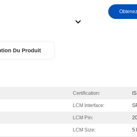
Obtenez
ption Du Produit
Certification:
I
LCM Interface:
SP
LCM Pin:
2
LCM Size:
5 