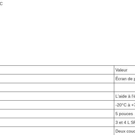
°C
Valeur
Écran de p
L'aide à l
-20°C à +
5 pouces
3 et 4 L S
Deux cou