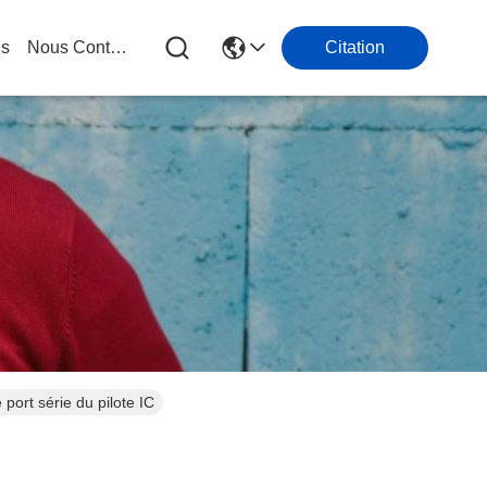
gs
Nous Contacter
Citation
ort série du pilote IC