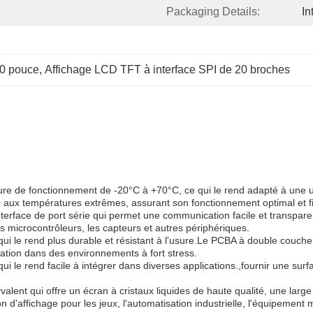
Packaging Details:
In
0 pouce
, 
Affichage LCD TFT à interface SPI de 20 broches
re de fonctionnement de -20°C à +70°C, ce qui le rend adapté à une uti
 aux températures extrêmes, assurant son fonctionnement optimal et fi
nterface de port série qui permet une communication facile et transpare
es microcontrôleurs, les capteurs et autres périphériques.
ui le rend plus durable et résistant à l'usure.Le PCBA à double couche 
sation dans des environnements à fort stress.
i le rend facile à intégrer dans diverses applications.,fournir une surf
yvalent qui offre un écran à cristaux liquides de haute qualité, une la
affichage pour les jeux, l'automatisation industrielle, l'équipement méd