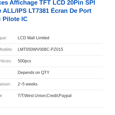
ces Affichage TFT LCD 20Pin SPI
ce ALL/IPS LT7381 Écran De Port
 Pilote IC
que:
LCD Mall Limited
odèle:
LMT050WV008C-PZ015
ièces:
500pcs
Depends on QTY
aison:
2~5 weeks
e
T/T;West Union;Credit;Paypal