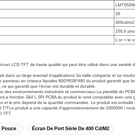
LMT050W
20
400cd/m2
150,6 pou
L'or + le 
 LCD TFT de haute qualité qui peut être utilisé dans une variété de sc
lisé dans un large éventail d'applications.Sa taille compacte et sa résol
Le panneau en cristaux liquides 800*RGB*480 du produit garantit que le
ce qui garantit que l'écran est durable et durable.
ans des environnements industriels et commerciaux.La planéité du PCBA 
nLa fonction 3&4 L SPI PCBA du produit le rend compatible avec une g
et le prix dépend de la quantité commandée. Le produit est emballé en 
 T/TLe produit a une capacité d'approvisionnement de 1000000 / mois, ce
D TFT.
0 Pouce
Écran De Port Série De 400 Cd/m2