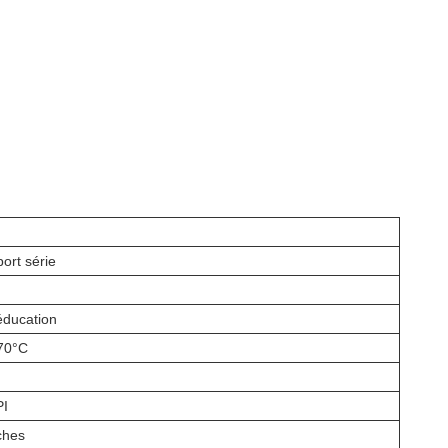
ort série
'éducation
70°C
PI
ches