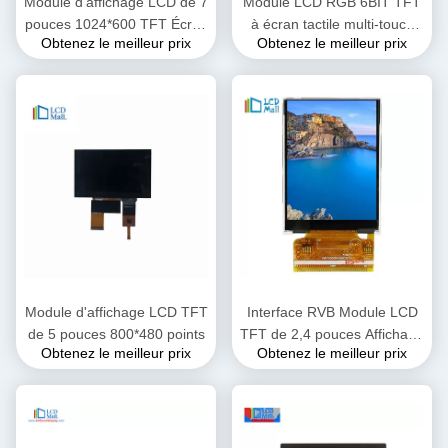
Module d'affichage LCD de 7
Module LCD RGB 6BIT TFT
pouces 1024*600 TFT Écran
à écran tactile multi-touch
Obtenez le meilleur prix
Obtenez le meilleur prix
LCD RGB Interface 24 bits
240*320
Module d'affichage LCD TFT
Interface RVB Module LCD
de 5 pouces 800*480 points
TFT de 2,4 pouces Affichage
Obtenez le meilleur prix
Obtenez le meilleur prix
de résolution 240x320